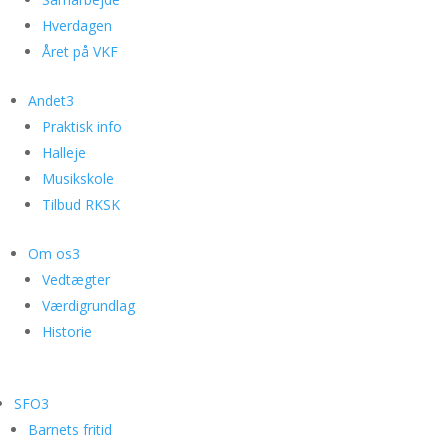
Hverdagen
Året på VKF
Andet
3
Praktisk info
Halleje
Musikskole
Tilbud RKSK
Om os
3
Vedtægter
Værdigrundlag
Historie
SFO
3
Barnets fritid