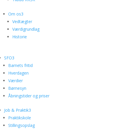
Om os
3
Vedtægter
Værdigrundlag
Historie
SFO
3
Barnets fritid
Hverdagen
Værdier
Børnesyn
Åbningstider og priser
Job & Praktik
3
Praktikskole
Stillingsopslag