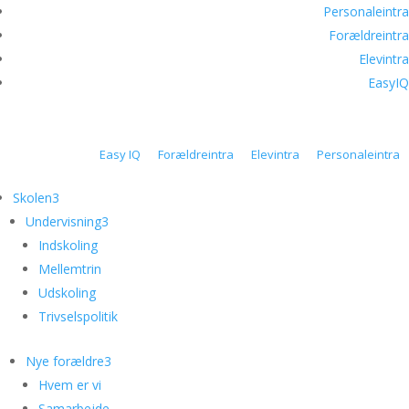
Personaleintra
Forældreintra
Elevintra
EasyIQ
Easy IQ
Forældreintra
Elevintra
Personaleintra
Skolen
3
Undervisning
3
Indskoling
Mellemtrin
Udskoling
Trivselspolitik
Nye forældre
3
Hvem er vi
Samarbejde