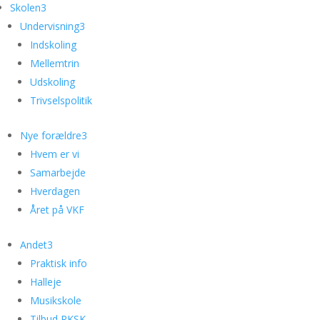
Skolen
3
Undervisning
3
Indskoling
Mellemtrin
Udskoling
Trivselspolitik
Nye forældre
3
Hvem er vi
Samarbejde
Hverdagen
Året på VKF
Andet
3
Praktisk info
Halleje
Musikskole
Tilbud RKSK