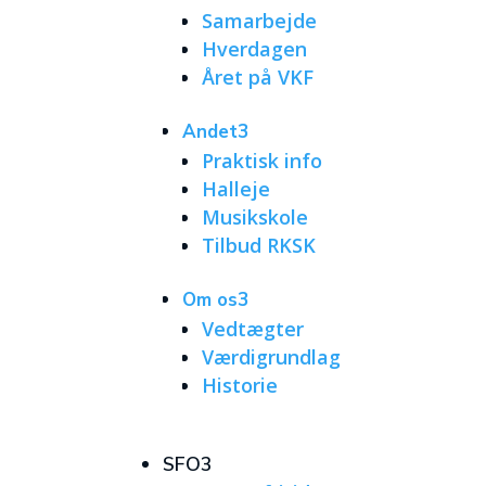
Samarbejde
Hverdagen
Året på VKF
Andet
3
Praktisk info
Halleje
Musikskole
Tilbud RKSK
Om os
3
Vedtægter
Værdigrundlag
Historie
SFO
3