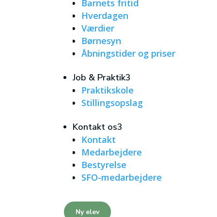
Barnets fritid
Hverdagen
Værdier
Børnesyn
Åbningstider og priser
Job & Praktik
3
Praktikskole
Stillingsopslag
Kontakt os
3
Kontakt
Medarbejdere
Bestyrelse
SFO-medarbejdere
Ny elev