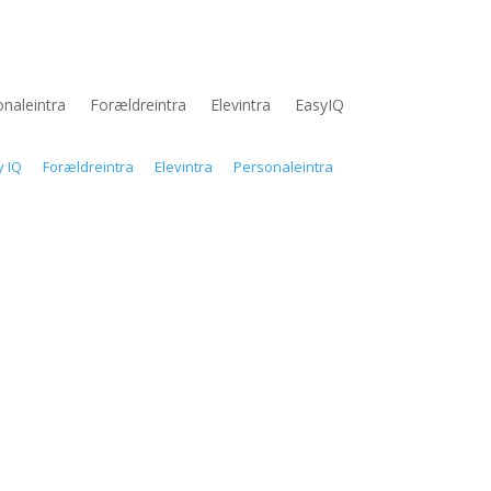
naleintra
Forældreintra
Elevintra
EasyIQ
y IQ
Forældreintra
Elevintra
Personaleintra