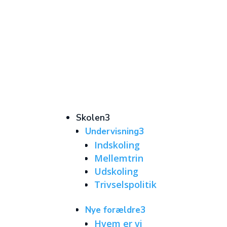
Skolen
3
Undervisning
3
Indskoling
Mellemtrin
Udskoling
Trivselspolitik
Nye forældre
3
Hvem er vi