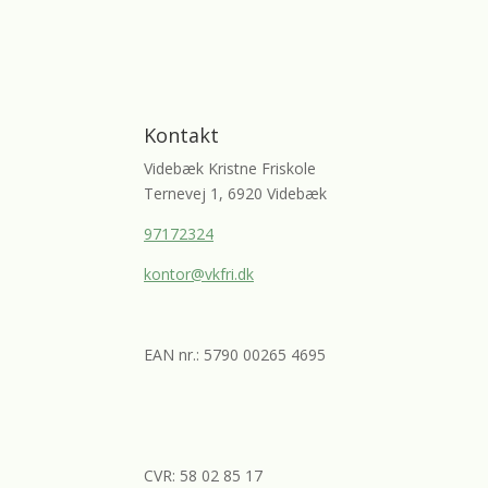
Kontakt
Videbæk Kristne Friskole
Ternevej 1, 6920 Videbæk
97172324
kontor@vkfri.dk
EAN nr.: 5790 00265 4695
CVR: 58 02 85 17