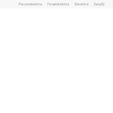
Personaleintra
Forældreintra
Elevintra
EasyIQ