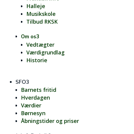
Halleje
Musikskole
Tilbud RKSK
Om os
3
Vedtægter
Værdigrundlag
Historie
SFO
3
Barnets fritid
Hverdagen
Værdier
Børnesyn
Åbningstider og priser