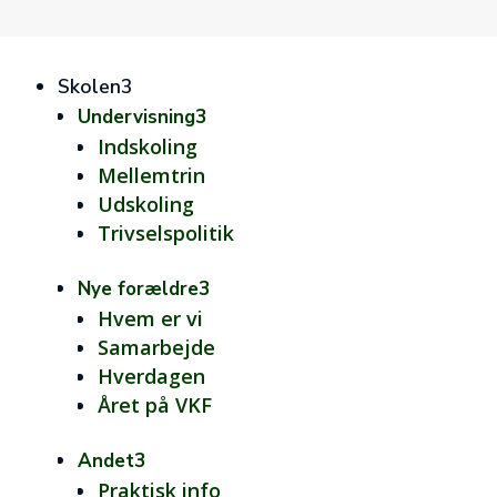
Skolen
3
Undervisning
3
Indskoling
Mellemtrin
Udskoling
Trivselspolitik
Nye forældre
3
Hvem er vi
Samarbejde
Hverdagen
Året på VKF
Andet
3
Praktisk info