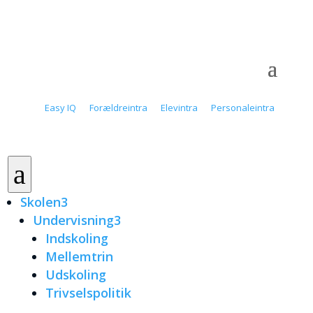
Easy IQ
Forældreintra
Elevintra
Personaleintra
a
Skolen
3
Undervisning
3
Indskoling
Mellemtrin
Udskoling
Trivselspolitik