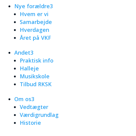
Nye forældre
3
Hvem er vi
Samarbejde
Hverdagen
Året på VKF
Andet
3
Praktisk info
Halleje
Musikskole
Tilbud RKSK
Om os
3
Vedtægter
Værdigrundlag
Historie