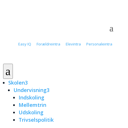
Easy IQ
Forældreintra
Elevintra
Personaleintra
a
Skolen
3
Undervisning
3
Indskoling
Mellemtrin
Udskoling
Trivselspolitik