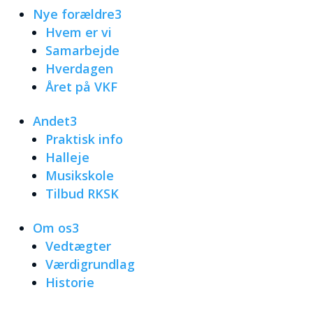
Nye forældre
3
Hvem er vi
Samarbejde
Hverdagen
Året på VKF
Andet
3
Praktisk info
Halleje
Musikskole
Tilbud RKSK
Om os
3
Vedtægter
Værdigrundlag
Historie