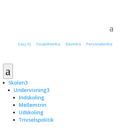
Easy IQ
Forældreintra
Elevintra
Personaleintra
a
Skolen
3
Undervisning
3
Indskoling
Mellemtrin
Udskoling
Trivselspolitik