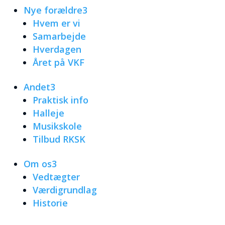
Nye forældre
3
Hvem er vi
Samarbejde
Hverdagen
Året på VKF
Andet
3
Praktisk info
Halleje
Musikskole
Tilbud RKSK
Om os
3
Vedtægter
Værdigrundlag
Historie